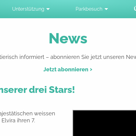
Unterstützung
Parkbesuch
News
ierisch informiert – abonnieren Sie jetzt unseren New
Jetzt abonnieren
serer drei Stars!
ajestätischen weissen
lvira ihren 7.