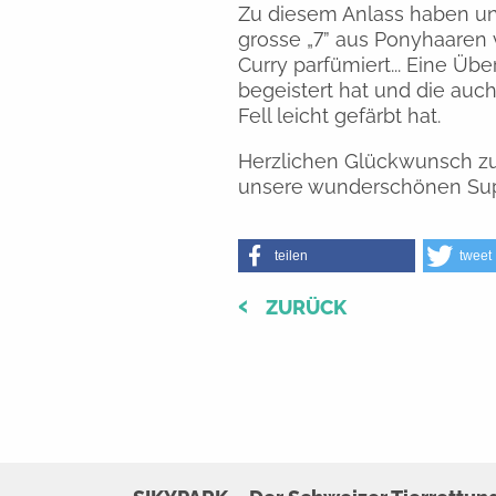
Zu diesem Anlass haben uns
grosse „7” aus Ponyhaaren v
Curry parfümiert... Eine Übe
begeistert hat und die auc
Fell leicht gefärbt hat.
Herzlichen Glückwunsch z
unsere wunderschönen Sup
teilen
tweet
ZURÜCK