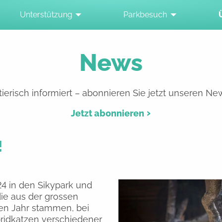
Unterstützung
Parkbesuch
News
ierisch informiert – abonnieren Sie jetzt unseren New
Jetzt abonnieren
!
 in den Sikypark und
die aus der grossen
en Jahr stammen, bei
ridkatzen verschiedener