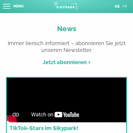
MENU
DE
FR
News
Immer tierisch informiert – abonnieren Sie jetzt
unseren Newsletter.
Jetzt abonnieren
TikTok-Stars im Sikypark!