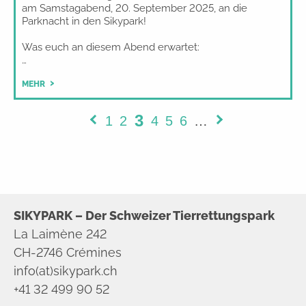
am Samstagabend, 20. September 2025, an die
Parknacht in den Sikypark!
Was euch an diesem Abend erwartet:
…
MEHR
3
1
2
4
5
6
…
SIKYPARK – Der Schweizer Tierrettungspark
La Laimène 242
CH-2746 Crémines
info(at)sikypark.ch
+41 32 499 90 52