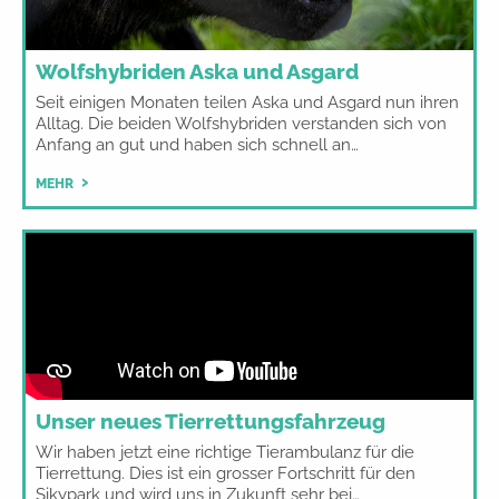
Wolfshybriden Aska und Asgard
Seit einigen Monaten teilen Aska und Asgard nun ihren
Alltag. Die beiden Wolfshybriden verstanden sich von
Anfang an gut und haben sich schnell an…
MEHR
Unser neues Tierrettungsfahrzeug
Wir haben jetzt eine richtige Tierambulanz für die
Tierrettung. Dies ist ein grosser Fortschritt für den
Sikypark und wird uns in Zukunft sehr bei…