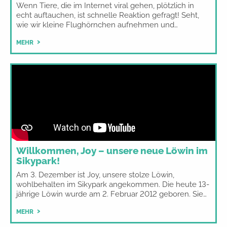
Wenn Tiere, die im Internet viral gehen, plötzlich in
echt auftauchen, ist schnelle Reaktion gefragt! Seht,
wie wir kleine Flughörnchen aufnehmen und…
MEHR
Willkommen, Joy – unsere neue Löwin im
Sikypark!
Am 3. Dezember ist Joy, unsere stolze Löwin,
wohlbehalten im Sikypark angekommen. Die heute 13-
jährige Löwin wurde am 2. Februar 2012 geboren. Sie…
MEHR