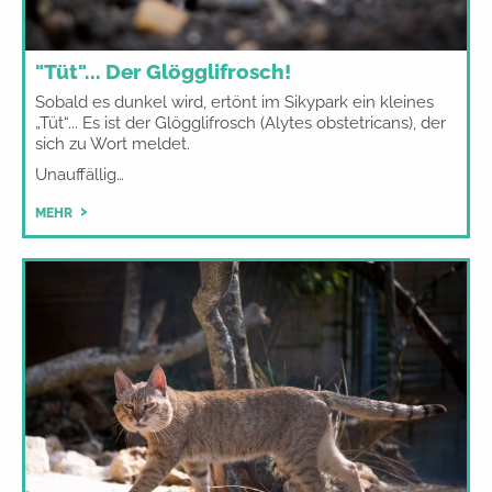
"Tüt"... Der Glögglifrosch!
Sobald es dunkel wird, ertönt im Sikypark ein kleines
„Tüt“... Es ist der Glögglifrosch (Alytes obstetricans), der
sich zu Wort meldet.
Unauffällig…
MEHR