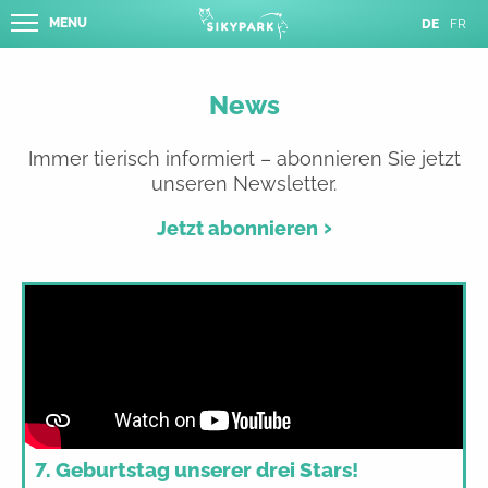
MENU
DE
FR
News
Immer tierisch informiert – abonnieren Sie jetzt
unseren Newsletter.
Jetzt abonnieren
7. Geburtstag unserer drei Stars!