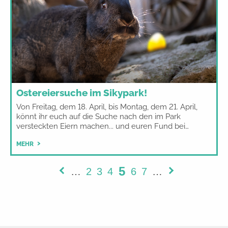
Ostereiersuche im Sikypark!
Von Freitag, dem 18. April, bis Montag, dem 21. April,
könnt ihr euch auf die Suche nach den im Park
versteckten Eiern machen... und euren Fund bei…
MEHR
5
…
2
3
4
6
7
…