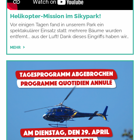
Helikopter-Mission im Sikypark!
Vor einigen Tagen fand in unserem Park ein
spektakulärer Einsatz statt: mehrere Bäume wurden
entfernt... aus der Luft! Dank dieses Eingriffs haben wir…
MEHR