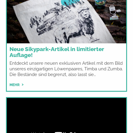
Neue Sikypark-Artikel in limitierter
Auflage!
Entdeckt unsere neuen exklusiven Artikel mit dem Bild
unseres einzigartigen Löwenpaares, Timba und Zumba.
Die Bestände sind begrenzt, also lasst sie…
MEHR