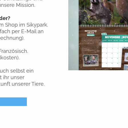
 unsere Mission.
der?
rem Shop im Sikypark.
nfach per E-Mail an
echnung).
ranzösisch.
kosten).
uch selbst ein
 ihr unser
nft unserer Tiere.